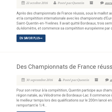
22 octobre 2016
Posté par:Quentin
aucu
Après des championnats de France réussis, sous le maillot aq
et la compétition internationale avec les championnats d’Eu
Saint-Quentin-en-Yvelines. Il avait quitté Bordeaux, trois sem
du kilomètre, et commence sa compétition européenne par ce
EN SAVOIR PLUS
Des Championnats de France réuss
30 septembre 2016
Posté par:Quentin
a
Pour son retour à la compétition, Quentin participe aux cha
région natale, au Vélodrome de Bordeaux-Lac. Il commence
le meilleur temps lors des qualifications sur le 200m lancé en 9
remportant le 1/4...