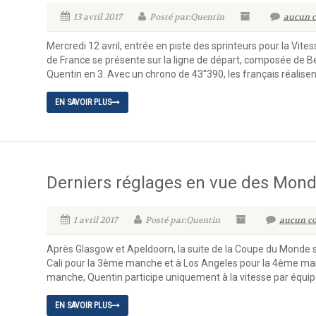
13 avril 2017
Posté par:Quentin
aucun c
Mercredi 12 avril, entrée en piste des sprinteurs pour la Vites
de France se présente sur la ligne de départ, composée de Be
Quentin en 3. Avec un chrono de 43''390, les français réalisen
EN SAVOIR PLUS
Derniers réglages en vue des Mond
1 avril 2017
Posté par:Quentin
aucun co
Après Glasgow et Apeldoorn, la suite de la Coupe du Monde se 
Cali pour la 3ème manche et à Los Angeles pour la 4ème man
manche, Quentin participe uniquement à la vitesse par équipe
EN SAVOIR PLUS