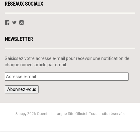
RÉSEAUX SOCIAUX
Voir
Voir
Voir
le
le
le
profil
profil
profil
de
de
de
NEWSLETTER
QLafargue
@QuentinLafargue
quentinlafargue
sur
sur
sur
Facebook
Twitter
Instagram
Saisissez votre adresse e-mail pour recevoir une notification de
chaque nouvel article par email.
Adresse
e-
mail
Abonnez-vous
& copy;2026 Quentin Lafargue Site Officiel. Tous droits réservés