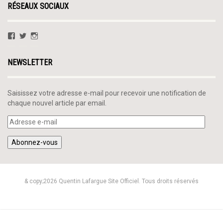
RÉSEAUX SOCIAUX
Voir
Voir
Voir
le
le
le
profil
profil
profil
de
de
de
NEWSLETTER
QLafargue
@QuentinLafargue
quentinlafargue
sur
sur
sur
Facebook
Twitter
Instagram
Saisissez votre adresse e-mail pour recevoir une notification de
chaque nouvel article par email.
Adresse
e-
mail
Abonnez-vous
& copy;2026 Quentin Lafargue Site Officiel. Tous droits réservés