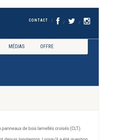
CONTACT
MÉDIAS
OFFRE
n panneaux de bois lamellés croisés (CLT).
t depuis longtemps. Lorsqu'il a été question