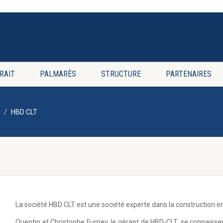
RAIT
PALMARÈS
STRUCTURE
PARTENAIRES
HBD CLT
La socièté HBD CLT est une société experte dans la construction e
Quentin et Christophe Fumey, le gérant de HBD-CLT, se connaissen